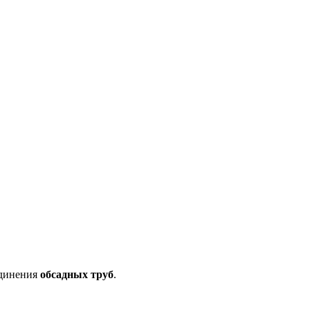
единения
обсадных
труб
.