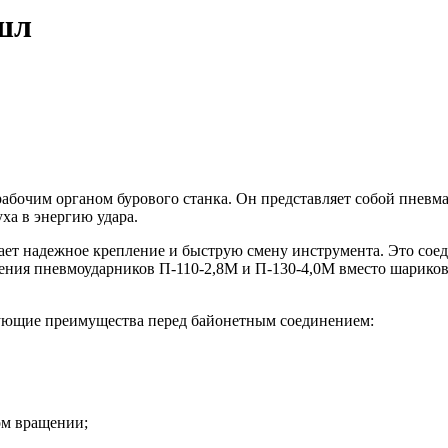
шл
абочим органом бурового станка. Он представляет собой пнев
ха в энергию удара.
ает надежное крепление и быструю смену инструмента. Это со
ения пневмоударников П-110-2,8М и П-130-4,0М вместо шариков
ующие преимущества перед байонетным соединением:
ом вращении;