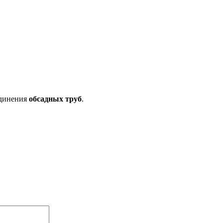
единения
обсадных
труб
.