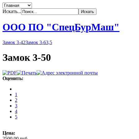
Искать...
ООО ПО "СпецБурМаш"
Замок 3-42
Замок 3-63,5
Замок 3-50
Оценить:
1
2
3
4
5
Цена:
2500,00 руб