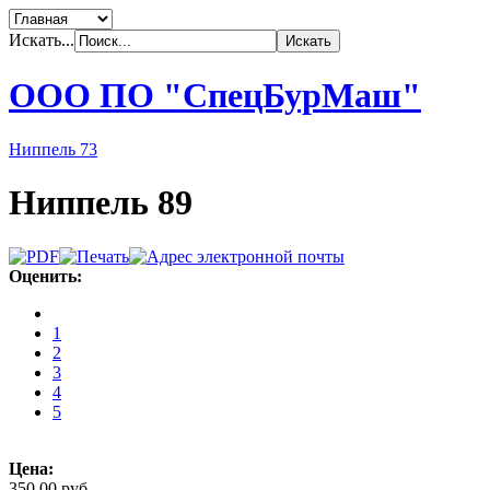
Искать...
ООО ПО "СпецБурМаш"
Ниппель 73
Ниппель 89
Оценить:
1
2
3
4
5
Цена:
350,00 руб