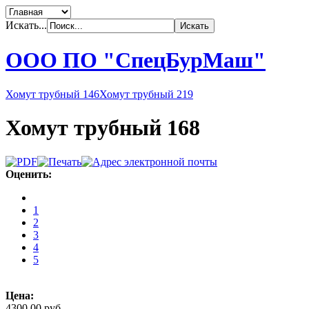
Искать...
ООО ПО "СпецБурМаш"
Хомут трубный 146
Хомут трубный 219
Хомут трубный 168
Оценить:
1
2
3
4
5
Цена:
4300,00 руб